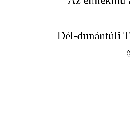
Az emlékmű á
Dél-dunántúli 